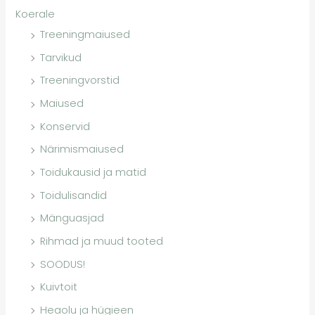
Koerale
Treeningmaiused
Tarvikud
Treeningvorstid
Maiused
Konservid
Närimismaiused
Toidukausid ja matid
Toidulisandid
Mänguasjad
Rihmad ja muud tooted
SOODUS!
Kuivtoit
Heaolu ja hügieen