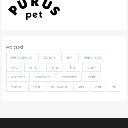
Maitsed
elektrolüüdid
faasan
hirv
ibeeria siga
kala
kalkun
kana
kits
küülik
lammas
metskits
metssiga
part
pühvel
siga
tuunikala
veis
vutt
õli