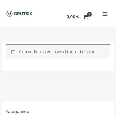
Skip
to
content
0,00
€
Sinu valikutele vastavaid tooteid ei leidu.
Kategooriad