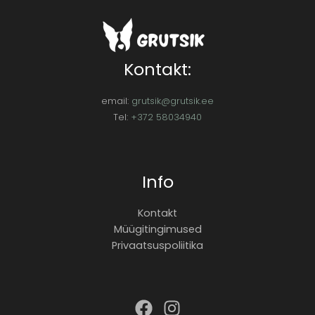
Kontakt:
email:
grutsik@grutsik.ee
Tel:
+372 58034940
Info
Kontakt
Müügitingimused
Privaatsuspoliitika